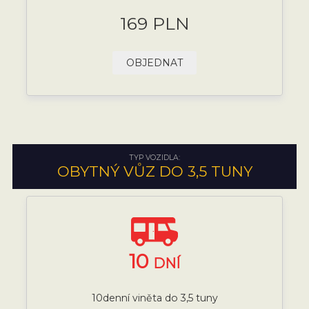
169 PLN
OBJEDNAT
TYP VOZIDLA:
OBYTNÝ VŮZ DO 3,5 TUNY
10
DNÍ
10denní viněta do 3,5 tuny