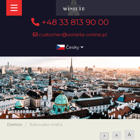
+48 33 813 90 00
customer@winieta-online.pl
Česky
Domov
/
Rakousko viněta
A
A
A