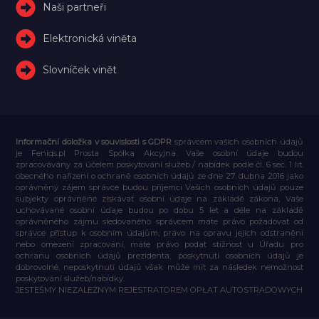
Naši partneři
Elektronická viněta
Slovníček vinět
Informační doložka v souvislosti s GDPR
správcem vašich osobních údajů
je Feniqs.pl Prosta Spółka Akcyjna. Vaše osobní údaje budou
zpracovávány za účelem poskytování služeb / nabídek podle čl. 6 sec. 1 lit.
obecného nařízení o ochraně osobních údajů ze dne 27. dubna 2016 jako
oprávněný zájem správce budou příjemci Vašich osobních údajů pouze
subjekty oprávněné získávat osobní údaje na základě zákona, Vaše
uchovávané osobní údaje budou po dobu 5 let a déle na základě
oprávněného zájmu sledovaného správcem máte právo požadovat od
správce přístup k osobním údajům, právo na opravu jejich odstranění
nebo omezení zpracování, máte právo podat stížnost u Úřadu pro
ochranu osobních údajů prezidenta, poskytnutí osobních údajů je
dobrovolné, neposkytnutí údajů však může mít za následek nemožnost
poskytování služeb/nabídky.
JESTEŚMY NIEZALEŻNYM REJESTRATOREM OPŁAT AUTOSTRADOWYCH