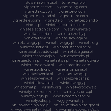
słoweniawinieta.pl
tunellivigno.pl
vignette-at.com
vignette-bg.com
vignette-cz.com
vignette-pl.com
vignette-poland.pl
vignette-ro.com
vignette-si.com
vignette.pl
vignettepoland.pl
vinetki.pl
vinietaelectronica.com
vinieteelectronice.com
wegrywinieta.pl
winieta-austria.pl
winieta-czechy.pl
winieta-litwa.pl
winieta-słowacja.pl
winieta-wegry.pl
winieta-węgry.pl
winieta.org
winietaaustria.pl
winietaaustriaonline.pl
winietaautostradowa.pl
winietabulgaria.pl
winietachorwacja.pl
winietaczechy.pl
winietaestonia.pl
winietalitwa.pl
winietalotwa.pl
winietamoldawia.pl
winietaonline.com
winietapolska.pl
winietarumunia.pl
winietaslovenia.pl
winietaslowacja.pl
winietaslowenia.pl
winietaszwajcaria.pl
winietasłowenia.pl
winietawegry.pl
winietomat.pl
winiety.org
winietydrogowe.pl
winietyelektroniczne.pl
winietyestonia.pl
winietywegry.pl
winietyzagraniczne.pl
winietyzakup.pl
węgry-winieta.pl
xn--sowacja-njb.org.pl
xn--soweniawinieta-gnc.pl
xn--wgry-winieta-4vb.pl
xn--winieta-sowacja-7sc.pl