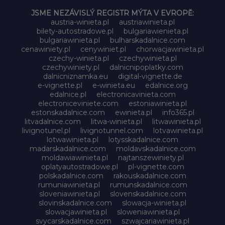
JSME NEZÁVISLÝ REGISTR MÝTA V EVROPĚ:
austria-winieta.pl
austriawinieta.pl
bilety-autostradowe.pl
bulgariawienieta.pl
bulgariawinieta.pl
bulharskadalnice.com
cenawiniety.pl
cenywiniet.pl
chorwacjawinieta.pl
czechy-winieta.pl
czechywinieta.pl
czechywiniety.pl
dalnicnipoplatky.com
dalnicniznamka.eu
digital-vignette.de
e-vignette.pl
e-winieta.eu
edalnice.org
edalnice.pl
electronicavinieta.com
electroniceviniete.com
estoniawinieta.pl
estonskadalnice.com
ewinieta.pl
info365.pl
litvadalnice.com
litwa-winieta.pl
litwawinieta.pl
livignotunel.pl
livignotunnel.com
lotvawinieta.pl
lotwawinieta.pl
lotysskadalnice.com
madarskadalnice.com
moldavskadalnice.com
moldawiawinieta.pl
najtanszewiniety.pl
oplatyautostradowe.pl
pl-vignette.com
polskadalnice.com
rakouskadalnice.com
rumuniawinieta.pl
rumunskadalnice.com
sloveniawinieta.pl
slovenskadalnice.com
slovinskadalnice.com
slowacja-winieta.pl
slowacjawinieta.pl
sloweniawinieta.pl
svycarskadalnice.com
szwajcariawinieta.pl