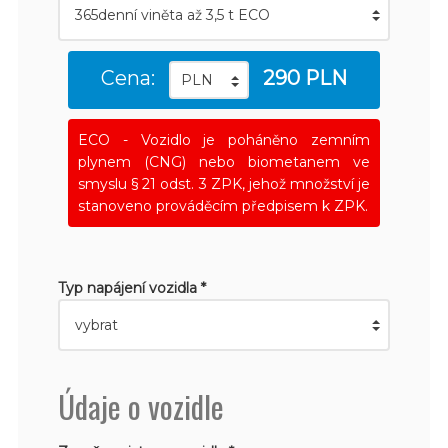
Cena:
290 PLN
ECO - Vozidlo je poháněno zemním
plynem (CNG) nebo biometanem ve
smyslu § 21 odst. 3 ZPK, jehož množství je
stanoveno prováděcím předpisem k ZPK.
Typ napájení vozidla *
Údaje o vozidle