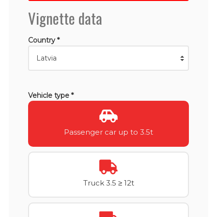
Vignette data
Country *
Vehicle type *
Passenger car up to 3.5t
Truck 3.5 ≥ 12t