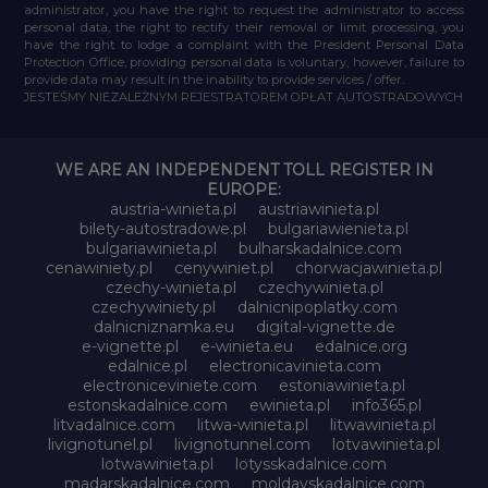
administrator, you have the right to request the administrator to access
personal data, the right to rectify their removal or limit processing, you
have the right to lodge a complaint with the President Personal Data
Protection Office, providing personal data is voluntary, however, failure to
provide data may result in the inability to provide services / offer.
JESTEŚMY NIEZALEŻNYM REJESTRATOREM OPŁAT AUTOSTRADOWYCH
WE ARE AN INDEPENDENT TOLL REGISTER IN
EUROPE:
austria-winieta.pl
austriawinieta.pl
bilety-autostradowe.pl
bulgariawienieta.pl
bulgariawinieta.pl
bulharskadalnice.com
cenawiniety.pl
cenywiniet.pl
chorwacjawinieta.pl
czechy-winieta.pl
czechywinieta.pl
czechywiniety.pl
dalnicnipoplatky.com
dalnicniznamka.eu
digital-vignette.de
e-vignette.pl
e-winieta.eu
edalnice.org
edalnice.pl
electronicavinieta.com
electroniceviniete.com
estoniawinieta.pl
estonskadalnice.com
ewinieta.pl
info365.pl
litvadalnice.com
litwa-winieta.pl
litwawinieta.pl
livignotunel.pl
livignotunnel.com
lotvawinieta.pl
lotwawinieta.pl
lotysskadalnice.com
madarskadalnice.com
moldavskadalnice.com