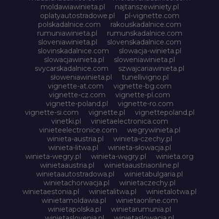
moldawiawinieta.pl
najtanszewiniety.pl
oplatyautostradowe.pl
pl-vignette.com
polskadalnice.com
rakouskadalnice.com
rumuniawinieta.pl
rumunskadalnice.com
sloveniawinieta.pl
slovenskadalnice.com
slovinskadalnice.com
slowacja-winieta.pl
slowacjawinieta.pl
sloweniawinieta.pl
svycarskadalnice.com
szwajcariawinieta.pl
słoweniawinieta.pl
tunellivigno.pl
vignette-at.com
vignette-bg.com
vignette-cz.com
vignette-pl.com
vignette-poland.pl
vignette-ro.com
vignette-si.com
vignette.pl
vignettepoland.pl
vinetki.pl
vinietaelectronica.com
vinieteelectronice.com
wegrywinieta.pl
winieta-austria.pl
winieta-czechy.pl
winieta-litwa.pl
winieta-słowacja.pl
winieta-wegry.pl
winieta-węgry.pl
winieta.org
winietaaustria.pl
winietaaustriaonline.pl
winietaautostradowa.pl
winietabulgaria.pl
winietachorwacja.pl
winietaczechy.pl
winietaestonia.pl
winietalitwa.pl
winietalotwa.pl
winietamoldawia.pl
winietaonline.com
winietapolska.pl
winietarumunia.pl
winietaslovenia.pl
winietaslowacja.pl