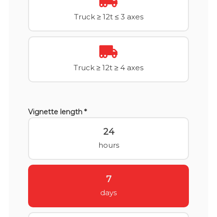
Truck ≥ 12t ≤ 3 axes
Truck ≥ 12t ≥ 4 axes
Vignette length *
24
hours
7
days