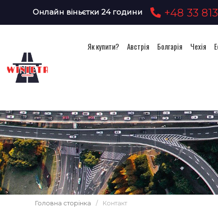
+48 33 813
Онлайн віньєтки 24 години
Як купити?
Австрія
Болгарія
Чехія
Е
Головна сторінка
/
Контакт