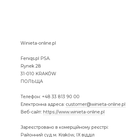
Winieta-online.pl
Feniqs.pl PSA.
Rynek 28
31-010 KRAKÓW
ПОЛЬЩА
Телефон: +48 33 813 90 00
Електронна адреса:
customer@winieta-online.pl
Веб-сайт:
https://www.winieta-online.pl
Зареєстровано в комерційному реєстрі:
Районний суд м. Kraków, IX відділ