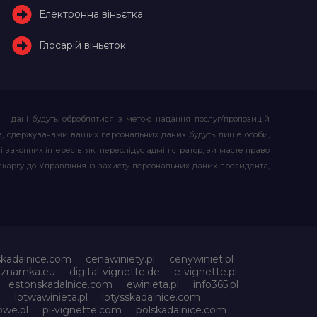
Електронна віньєтка
Глосарій віньєток
ьні дані будуть оброблятися з метою надання послуг/пропозицій
атора, одержувачами ваших персональних даних будуть лише особи,
 законних інтересів, які переслідує адміністратор, ви маєте право
скаргу до Управління із захисту персональних даних президента,
skadalnice.com
cenawiniety.pl
cenywiniet.pl
niznamka.eu
digital-vignette.de
e-vignette.pl
estonskadalnice.com
ewinieta.pl
info365.pl
l
lotwawinieta.pl
lotysskadalnice.com
owe.pl
pl-vignette.com
polskadalnice.com