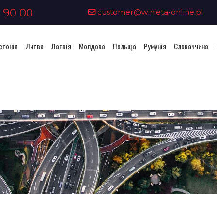
 90 00
customer@winieta-online.pl
стонія
Литва
Латвія
Молдова
Польща
Румунія
Словаччина