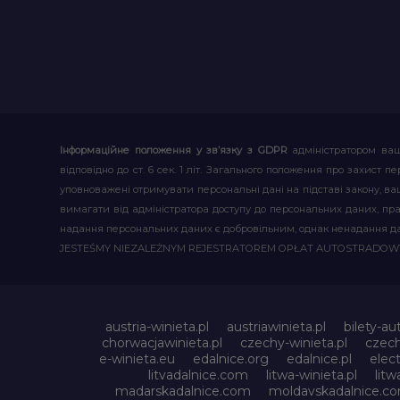
Інформаційне положення у зв’язку з GDPR
адміністратором ваш
відповідно до ст. 6 сек. 1 літ. Загального положення про захис
уповноважені отримувати персональні дані на підставі закону, ваш
вимагати від адміністратора доступу до персональних даних, пр
надання персональних даних є добровільним, однак ненадання д
JESTEŚMY NIEZALEŻNYM REJESTRATOREM OPŁAT AUTOSTRADO
austria-winieta.pl
austriawinieta.pl
bilety-au
chorwacjawinieta.pl
czechy-winieta.pl
czech
e-winieta.eu
edalnice.org
edalnice.pl
elec
litvadalnice.com
litwa-winieta.pl
litw
madarskadalnice.com
moldavskadalnice.c