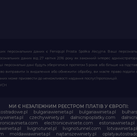
их персональних даних є Feniqs.pl Prosta Spółka Akcyjna. Ваші персонал
т персональних даних від 27 квітня 2016 року як законний інтерес адміністр
і персональні дані будуть зберігатися протягом 5 років або більше на підставі
аво виправити їх видалення або обмежити обробку, ви маєте право подати 
аних може призвести до неможливості надання послуг/пропозицій.
WYCH
МИ Є НЕЗАЛЕЖНИМ РЕЄСТРОМ ПЛАТІВ У ЄВРОПІ:
tostradowe.pl
bulgariawienieta.pl
bulgariawinieta.pl
bulhar
ywinieta.pl
czechywiniety.pl
dalnicnipoplatky.com
dalnic
tronicavinieta.com
electroniceviniete.com
estoniawinieta.pl
awinieta.pl
livignotunel.pl
livignotunnel.com
lotvawinieta.p
om
moldawiawinieta.pl
najtanszewiniety.pl
oplatyautostrad