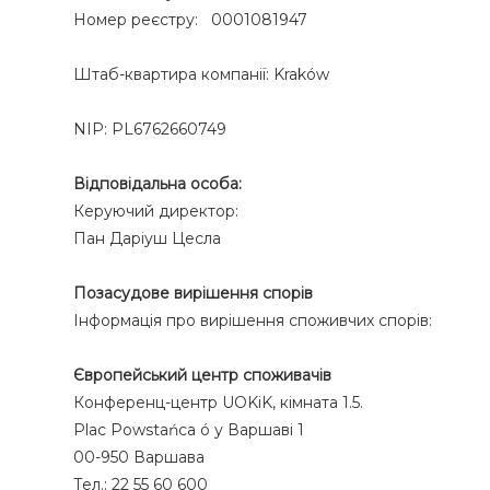
Номер реєстру: 0001081947
Штаб-квартира компанії: Kraków
NIP: PL6762660749
Відповідальна особа:
Керуючий директор:
Пан Даріуш Цесла
Позасудове вирішення спорів
Інформація про вирішення споживчих спорів:
Європейський центр споживачів
Конференц-центр UOKiK, кімната 1.5.
Plac Powstańca ó у Варшаві 1
00-950 Варшава
Тел.: 22 55 60 600