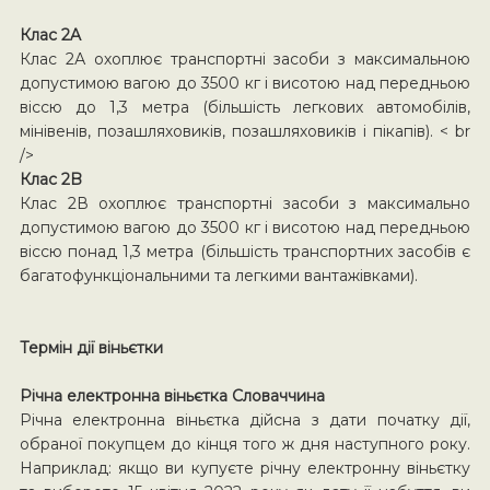
Клас 2A
Клас 2А охоплює транспортні засоби з максимальною
допустимою вагою до 3500 кг і висотою над передньою
віссю до 1,3 метра (більшість легкових автомобілів,
мінівенів, позашляховиків, позашляховиків і пікапів). < br
/>
Клас 2B
Клас 2В охоплює транспортні засоби з максимально
допустимою вагою до 3500 кг і висотою над передньою
віссю понад 1,3 метра (більшість транспортних засобів є
багатофункціональними та легкими вантажівками).
Термін дії віньєтки
Річна електронна віньєтка Словаччина
Річна електронна віньєтка дійсна з дати початку дії,
обраної покупцем до кінця того ж дня наступного року.
Наприклад: якщо ви купуєте річну електронну віньєтку