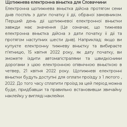
Щотижнева електронна віньєтка для Словаччини
Електронна щотижнева віньєтка дійсна протягом семи
днів поспіль з дати початку її дії, обраної замовником.
Перший день дії щотижневої електронної віньєтки
завжди має значення (Це означає, що тижнева
електронна віньєтка дійсна з дати початку її дії та
протягом наступних шести днів). Наприклад: якщо ви
купуєте електронну тижневу віньєтку та вибираєте
п’ятницю, 15 квітня 2022 року, як дату початку, ви
зможете їздити автомагістралями та швидкісними
дорогами з цією електронною опівнічною віньєткою в
четвер, 21 квітня 2022 року. Щотижневі електронні
віньєтки будуть доступні для оплати проїзду з 1 лютого ,
2022. До того часу сплатити проїзд за цей період можна
буде, придбавши та правильно встановивши звичайну
наклейку у вигляді наклейки.