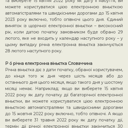
та виберете 15 квітня 2022 року як дату її набуття, ви
можете користуватися цією електронною віньєткою
автомагістралями та швидкісними дорогами до 15 квітня
2023 року включно, тобто опівночі цього дня. Єдиний
виняток із щорічної електронної віньєтки – високосний
рік, коли датою початку замовником буде обрано 29
лютого, яке не входить у календар наступного року – у
цьому випадку річна електронна віньєтка закінчується
28 лютого наступного року.
P ó річна електронна віньєтка Словаччина
Річна віньєтка діє з дати початку, обраної користувачем,
до кінця того ж дня через шість місяців або до
останнього дня цього місяця, якщо такого дня у шостому
місяці немає. Наприклад: якщо ви виберете 15 квітня
2022 року як дату початку дії багаторічної електронної
віньєтки, ви можете користуватися цією електронною
віньєткою автомагістралями та швидкісними дорогами
до 15 жовтня 2022 року включно, тобто опівночі. А якщо
ви виберете 31 травня 2022 року як дату початку дії,
термін дії річної електронної віньєтки закінчиться 30