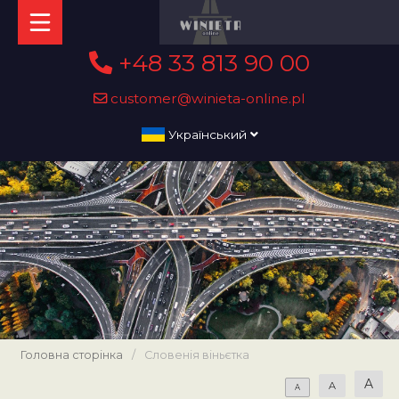
+48 33 813 90 00
customer@winieta-online.pl
Український
Головна сторінка
/
Словенія віньєтка
A
A
A