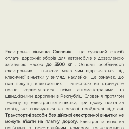
Електронна
віньєтка Словенія
– це сучасний спосіб
оплати дорожніх зборів для автомобілів з дозволеною
загальною масою
до 3500 кг
. Основні особливості
електронних віньєтки мало чим відрізняються від
класичної віньєтки у вигляді наклейки. Це означає, що
при покупці електронних віньєткою ви отримуєте
право користуватися всіма автомагістралями та
швидкісними дорогами в Республіці Словенія протягом
терміну дії електронної віньєтки, при цьому плата за
проїзд не сплачується на основі пройденої відстані.
Транспортні засоби без дійсної електронної віньєтки не
можуть в’їхати на платну дорогу.
Електронна віньєтка
пов’язана з реєстраційним номером транспортного