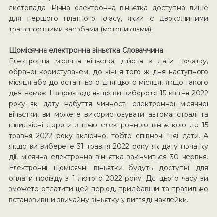
листопада. Річна електронна віньєтка доступна лише
для першого платного класу, який є двоколійними
транспортними засобами (мотоциклами).
Щомісячна електронна віньєтка Словаччина
Електронна місячна віньєтка дійсна з дати початку,
обраної користувачем, до кінця того ж дня наступного
місяця або до останнього дня цього місяця, якщо такого
дня немає. Наприклад: якщо ви виберете 15 квітня 2022
року як дату набуття чинності електронної місячної
віньєтки, ви можете використовувати автомагістралі та
швидкісні дороги з цією електронною віньєткою до 15
травня 2022 року включно, тобто опівночі цієї дати. А
якщо ви виберете 31 травня 2022 року як дату початку
дії, місячна електронна віньєтка закінчиться 30 червня.
Електронні щомісячні віньєтки будуть доступні для
оплати проїзду з 1 лютого 2022 року. До цього часу ви
зможете оплатити цей період, придбавши та правильно
встановивши звичайну віньєтку у вигляді наклейки.